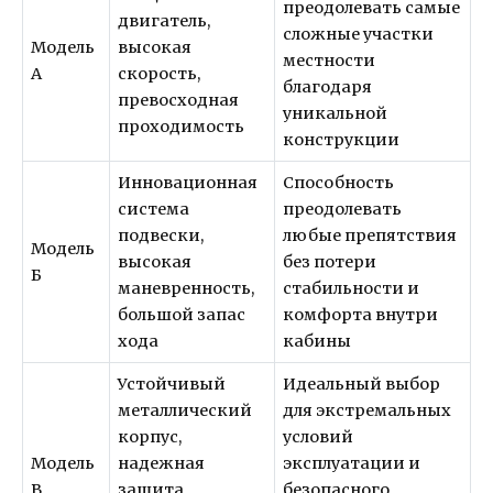
преодолевать самые
двигатель,
сложные участки
Модель
высокая
местности
А
скорость,
благодаря
превосходная
уникальной
проходимость
конструкции
Инновационная
Способность
система
преодолевать
подвески,
любые препятствия
Модель
высокая
без потери
Б
маневренность,
стабильности и
большой запас
комфорта внутри
хода
кабины
Устойчивый
Идеальный выбор
металлический
для экстремальных
корпус,
условий
Модель
надежная
эксплуатации и
В
защита,
безопасного