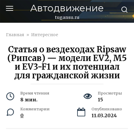
Перейти
Автодвижение
к
контенту
tugansu.ru
Главная
»
Интересное
Статья о вездеходах Ripsaw
(Рипсав) — модели EV2, M5
и EV3-F1 и их потенциал
для гражданской жизни
Время чтения
Просмотры
8 мин.
15
Комментарии
Опубликовано
0
11.03.2024