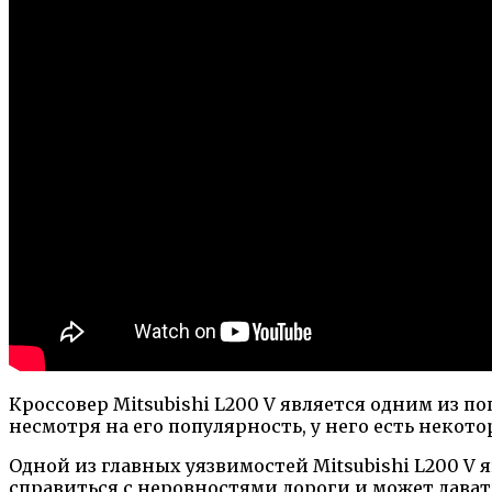
Кроссовер Mitsubishi L200 V является одним из
несмотря на его популярность, у него есть некот
Одной из главных уязвимостей Mitsubishi L200 V я
справиться с неровностями дороги и может дават