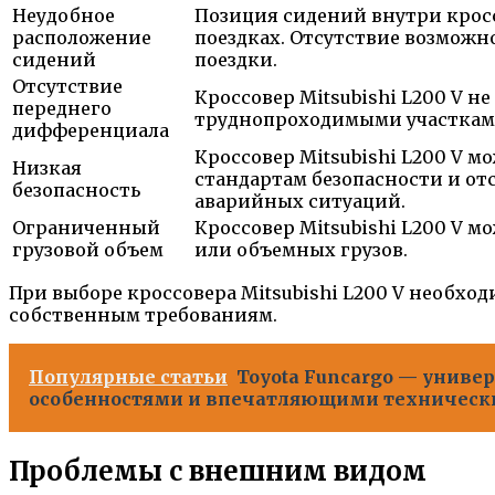
Неудобное
Позиция сидений внутри крос
расположение
поездках. Отсутствие возмож
сидений
поездки.
Отсутствие
Кроссовер Mitsubishi L200 V 
переднего
труднопроходимыми участками 
дифференциала
Кроссовер Mitsubishi L200 V 
Низкая
стандартам безопасности и от
безопасность
аварийных ситуаций.
Ограниченный
Кроссовер Mitsubishi L200 V 
грузовой объем
или объемных грузов.
При выборе кроссовера Mitsubishi L200 V необхо
собственным требованиям.
Популярные статьи
Toyota Funcargo — унив
особенностями и впечатляющими техническ
Проблемы с внешним видом