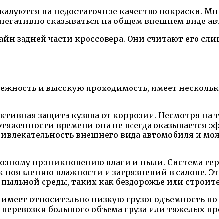
жалуются на недостаточное качество покраски. Мн
 негативно сказываться на общем внешнем виде ав
айн задней части кроссовера. Они считают его с
адежность и высокую проходимость, имеет нескольк
тивная защита кузова от коррозии. Несмотря на т
яженности времени она не всегда оказывается эфф
привлекательность внешнего вида автомобиля и мо
сквозному проникновению влаги и пыли. Система г
к появлению влажности и загрязнений в салоне. 
 пыльной среды, таких как бездорожье или строит
0 V имеет относительно низкую грузоподъемность 
 перевозки большого объема груза или тяжелых пр