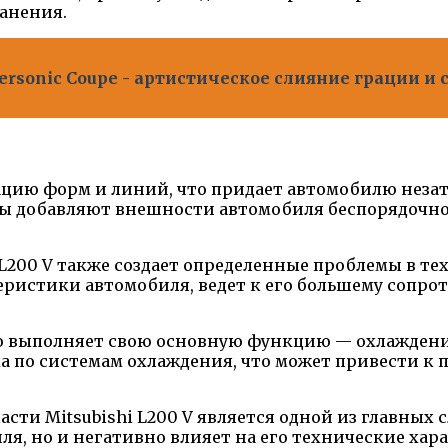
анения.
personic Coupe - артистическое слияние грации и 
нацию форм и линий, что придает автомобилю неза
ы добавляют внешности автомобиля беспорядочнос
L200 V также создает определенные проблемы в т
истики автомобиля, ведет к его большему сопроти
вно выполняет свою основную функцию — охлажден
а по системам охлаждения, что может привести к 
ти Mitsubishi L200 V является одной из главных с
, но и негативно влияет на его технические хар