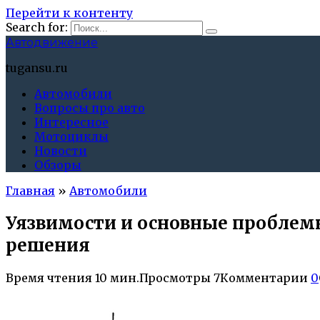
Перейти к контенту
Search for:
Автодвижение
tugansu.ru
Автомобили
Вопросы про авто
Интересное
Мотоциклы
Новости
Обзоры
Главная
»
Автомобили
Уязвимости и основные проблемы
решения
Время чтения
10 мин.
Просмотры
7
Комментарии
0