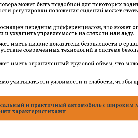
совера может быть неудобной для некоторых водит
ности регулировки положения сидений может стат
не оснащен передним дифференциалом, что может ог
и ухудшить управляемость на слякоти или льду.
может иметь низкие показатели безопасности в сра
сутствие современных технологий в системе безо
может иметь ограниченный грузовой объем, что мо
димо учитывать эти уязвимости и слабости, чтобы 
ерсальный и практичный автомобиль с широким
ими характеристиками