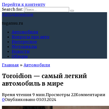
Перейти к контенту
Search for:
Автодвижение
tugansu.ru
Автомобили
Вопросы про авто
Интересное
Мотоциклы
Новости
Обзоры
Главная
»
Автомобили
Toroidion — самый легкий
автомобиль в мире
Время чтения
9 мин.
Просмотры
22
Комментарии
0
Опубликовано
03.03.2024