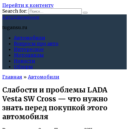
Перейти к контенту
Search for:
Автодвижение
tugansu.ru
Автомобили
Вопросы про авто
Интересное
Мотоциклы
Новости
Обзоры
Главная
»
Автомобили
Слабости и проблемы LADA
Vesta SW Cross — что нужно
знать перед покупкой этого
автомобиля