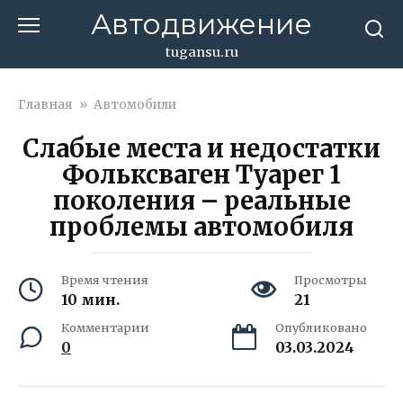
Перейти
Автодвижение
к
контенту
tugansu.ru
Главная
»
Автомобили
Слабые места и недостатки
Фольксваген Туарег 1
поколения – реальные
проблемы автомобиля
Время чтения
Просмотры
10 мин.
21
Комментарии
Опубликовано
0
03.03.2024