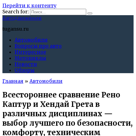
Перейти к контенту
Search for:
Автодвижение
tugansu.ru
Автомобили
Вопросы про авто
Интересное
Мотоциклы
Новости
Обзоры
Главная
»
Автомобили
Всестороннее сравнение Рено
Каптур и Хендай Грета в
различных дисциплинах —
выбор лучшего по безопасности,
комфорту, техническим