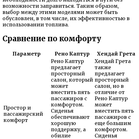
возможности заправиться. Таким образом,
выбор между этими моделями может быть
обусловлен, в том числе, их эффективностью в
использовании топлива.
Сравнение по комфорту
Параметр
Рено Каптур
Хендай Грета
Рено Каптур
Хендай Грета
предлагает
также
просторный
предлагает
салон, который
просторный
может
салон, но в
вместить пять
отличие от
пассажиров с
Рено Каптур
комфортом.
может
Простор и
Сиденья
вместить пять
пассажирский
обеспечивают
пассажиров с
комфорт
хорошую
еще большим
поддержку, а
комфортом.
обилие
Сиденья