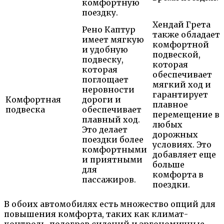
комфортную
поездку.
Хендай Грета
Рено Каптур
также обладает
имеет мягкую
комфортной
и удобную
подвеской,
подвеску,
которая
которая
обеспечивает
поглощает
мягкий ход и
неровности
гарантирует
Комфортная
дороги и
плавное
подвеска
обеспечивает
перемещение в
плавный ход.
любых
Это делает
дорожных
поездки более
условиях. Это
комфортными
добавляет еще
и приятными
больше
для
комфорта в
пассажиров.
поездки.
В обоих автомобилях есть множество опций для
повышения комфорта, таких как климат-