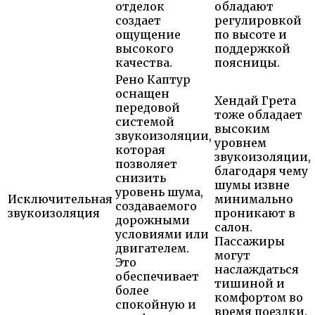
отделок
обладают
создает
регулировкой
ощущение
по высоте и
высокого
поддержкой
качества.
поясницы.
Рено Каптур
оснащен
Хендай Грета
передовой
тоже обладает
системой
высоким
звукоизоляции,
уровнем
которая
звукоизоляции,
позволяет
благодаря чему
снизить
шумы извне
уровень шума,
Исключительная
минимально
создаваемого
звукоизоляция
проникают в
дорожными
салон.
условиями или
Пассажиры
двигателем.
могут
Это
наслаждаться
обеспечивает
тишиной и
более
комфортом во
спокойную и
время поездки.