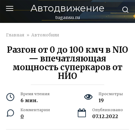
Перейти
Автодвижение
к
контенту
tugansu.ru
Главная
»
Автомобили
Разгон от 0 до 100 кмч в NIO
— впечатляющая
мощность суперкаров от
НИО
Время чтения
Просмотры
6 мин.
19
Комментарии
Опубликовано
0
07.12.2022