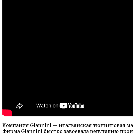
Компания Giannini — итальянская тюнинговая мас
фирма Giannini быстро завоевала репутацию про