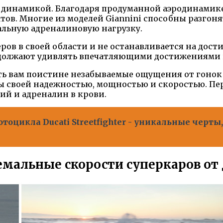
и динамикой. Благодаря продуманной аэродинамик
ов. Многие из моделей Giannini способны разгонять
альную адреналиновую нагрузку.
еров в своей области и не останавливается на дост
родолжают удивлять впечатляющими достижениями н
ь вам поистине незабываемые ощущения от гонок 
 своей надежностью, мощностью и скоростью. Перва
ий и адреналин в крови.
тоцикла Ducati Streetfighter - уникальные черт
тремальные скорости суперкаров о