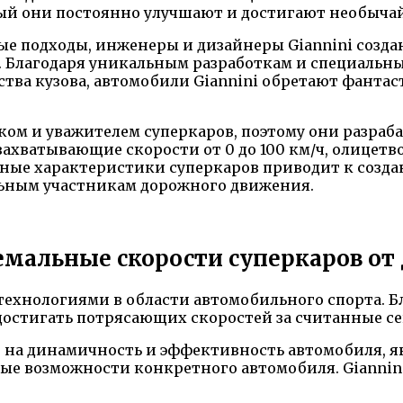
орый они постоянно улучшают и достигают необыча
е подходы, инженеры и дизайнеры Giannini созда
унд. Благодаря уникальным разработкам и специаль
ства кузова, автомобили Giannini обретают фанта
ом и уважителем суперкаров, поэтому они разраб
ахватывающие скорости от 0 до 100 км/ч, олицетво
тные характеристики суперкаров приводит к созд
альным участникам дорожного движения.
тремальные скорости суперкаров о
технологиями в области автомобильного спорта. 
 достигать потрясающих скоростей за считанные с
а динамичность и эффективность автомобиля, явля
ные возможности конкретного автомобиля. Giannin