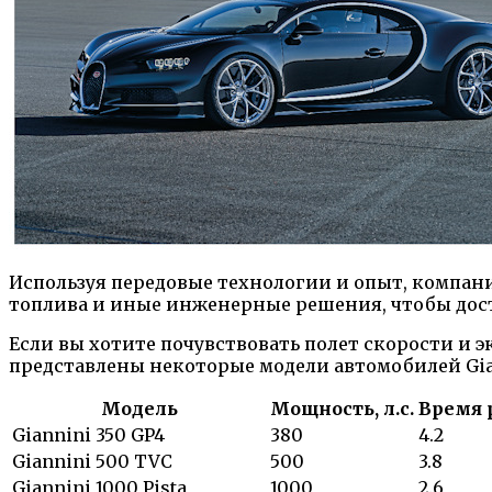
Используя передовые технологии и опыт, компан
топлива и иные инженерные решения, чтобы дос
Если вы хотите почувствовать полет скорости и э
представлены некоторые модели автомобилей Giann
Модель
Мощность, л.с.
Время р
Giannini 350 GP4
380
4.2
Giannini 500 TVC
500
3.8
Giannini 1000 Pista
1000
2.6