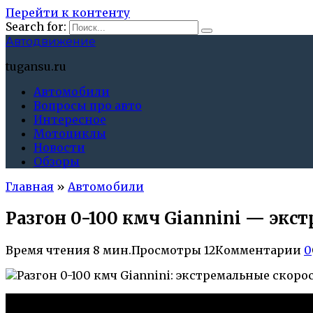
Перейти к контенту
Search for:
Автодвижение
tugansu.ru
Автомобили
Вопросы про авто
Интересное
Мотоциклы
Новости
Обзоры
Главная
»
Автомобили
Разгон 0-100 кмч Giannini — эк
Время чтения
8 мин.
Просмотры
12
Комментарии
0