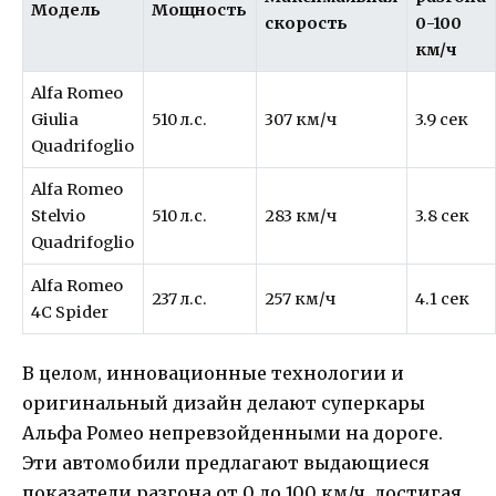
Модель
Мощность
скорость
0-100
км/ч
Alfa Romeo
Giulia
510 л.с.
307 км/ч
3.9 сек
Quadrifoglio
Alfa Romeo
Stelvio
510 л.с.
283 км/ч
3.8 сек
Quadrifoglio
Alfa Romeo
237 л.с.
257 км/ч
4.1 сек
4C Spider
В целом, инновационные технологии и
оригинальный дизайн делают суперкары
Альфа Ромео непревзойденными на дороге.
Эти автомобили предлагают выдающиеся
показатели разгона от 0 до 100 км/ч, достигая