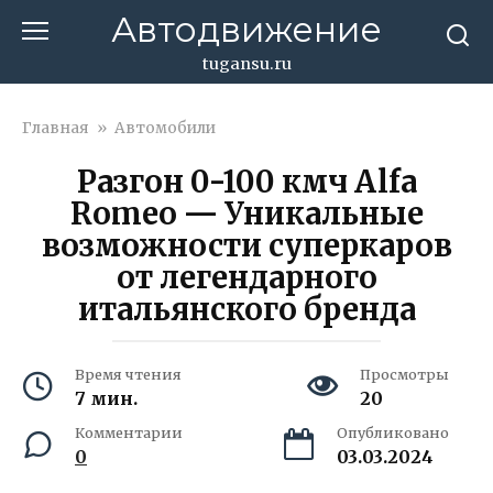
Перейти
Автодвижение
к
контенту
tugansu.ru
Главная
»
Автомобили
Разгон 0-100 кмч Alfa
Romeo — Уникальные
возможности суперкаров
от легендарного
итальянского бренда
Время чтения
Просмотры
7 мин.
20
Комментарии
Опубликовано
0
03.03.2024