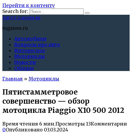
Перейти к контенту
Search for:
Автодвижение
tugansu.ru
Автомобили
Вопросы про авто
Интересное
Мотоциклы
Новости
Обзоры
Главная
»
Мотоциклы
Пятистамметровое
совершенство — обзор
мотоцикла Piaggio X10 500 2012
Время чтения
6 мин.
Просмотры
13
Комментарии
0
Опубликовано
03.03.2024