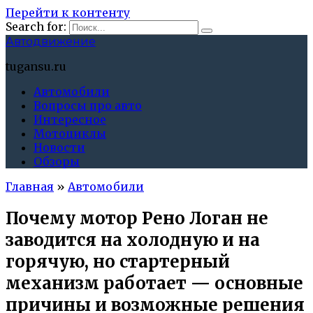
Перейти к контенту
Search for:
Автодвижение
tugansu.ru
Автомобили
Вопросы про авто
Интересное
Мотоциклы
Новости
Обзоры
Главная
»
Автомобили
Почему мотор Рено Логан не
заводится на холодную и на
горячую, но стартерный
механизм работает — основные
причины и возможные решения