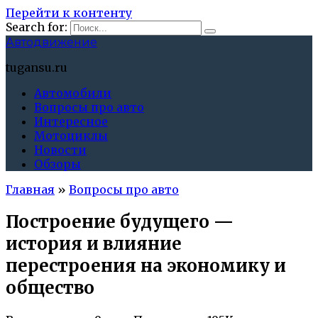
Перейти к контенту
Search for:
Автодвижение
tugansu.ru
Автомобили
Вопросы про авто
Интересное
Мотоциклы
Новости
Обзоры
Главная
»
Вопросы про авто
Построение будущего —
история и влияние
перестроения на экономику и
общество