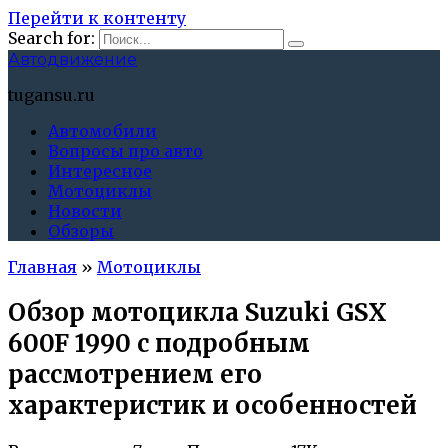
Перейти к контенту
Search for:
Автодвижение
tugansu.ru
Автомобили
Вопросы про авто
Интересное
Мотоциклы
Новости
Обзоры
Главная
»
Мотоциклы
Обзор мотоцикла Suzuki GSX
600F 1990 с подробным
рассмотрением его
характеристик и особенностей