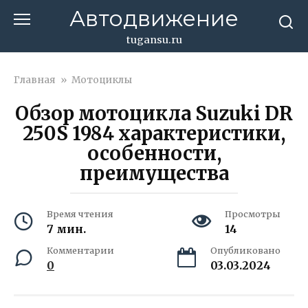
Перейти
Автодвижение
к
контенту
tugansu.ru
Главная
»
Мотоциклы
Обзор мотоцикла Suzuki DR
250S 1984 характеристики,
особенности,
преимущества
Время чтения
Просмотры
7 мин.
14
Комментарии
Опубликовано
0
03.03.2024