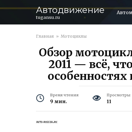
Перейти
Автодвижение
к
Авто
контенту
tugansu.ru
Главная
»
Мотоциклы
Обзор мотоцикла
2011 — всё, чт
особенностях 
Время чтения
Просмотры
9 мин.
11