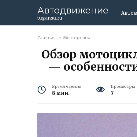
Перейти
Автодвижение
к
Авто
контенту
tugansu.ru
Главная
»
Мотоциклы
Обзор мотоцикл
— особенности
Время чтения
Просмотры
8 мин.
7