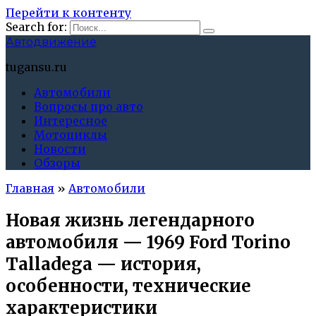
Перейти к контенту
Search for:
Автодвижение
tugansu.ru
Автомобили
Вопросы про авто
Интересное
Мотоциклы
Новости
Обзоры
Главная
»
Автомобили
Новая жизнь легендарного
автомобиля — 1969 Ford Torino
Talladega — история,
особенности, технические
характеристики