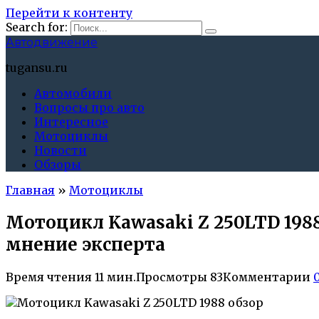
Перейти к контенту
Search for:
Автодвижение
tugansu.ru
Автомобили
Вопросы про авто
Интересное
Мотоциклы
Новости
Обзоры
Главная
»
Мотоциклы
Мотоцикл Kawasaki Z 250LTD 198
мнение эксперта
Время чтения
11 мин.
Просмотры
83
Комментарии