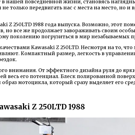
 в нашей повседневной жизни, становясь наглядны
е только передвигать нас с места на место, но и 
ki Z 250LTD 1988 года выпуска. Возможно, этот по
, но все же продолжает завораживать своим особы
овому поколению погрузиться в мир незабываемых 
ачествами Kawasaki Z 250LTD. Несмотря на то, что
дивляют. Компактный размер, легкость в управлен
ездок.
го внимания. От эффектного дизайна руля до ярких
лей весь его потенциал. Блеск полированной повер
 образ мотоцикла, который сразу выделяет его сре
wasaki Z 250LTD 1988