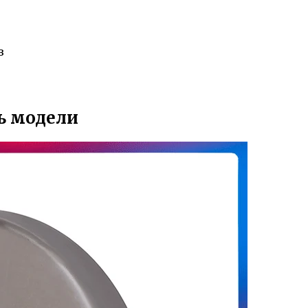
в
ь модели