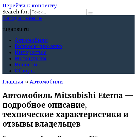
Перейти к контенту
Search for:
Автодвижение
tugansu.ru
Автомобили
Вопросы про авто
Интересное
Мотоциклы
Новости
Обзоры
Главная
»
Автомобили
Автомобиль Mitsubishi Eterna —
подробное описание,
технические характеристики и
отзывы владельцев