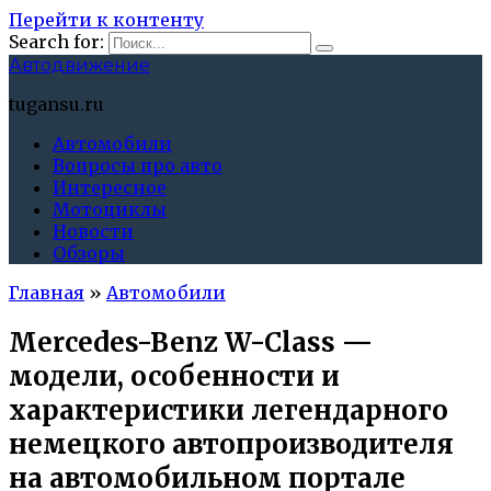
Перейти к контенту
Search for:
Автодвижение
tugansu.ru
Автомобили
Вопросы про авто
Интересное
Мотоциклы
Новости
Обзоры
Главная
»
Автомобили
Mercedes-Benz W-Class —
модели, особенности и
характеристики легендарного
немецкого автопроизводителя
на автомобильном портале