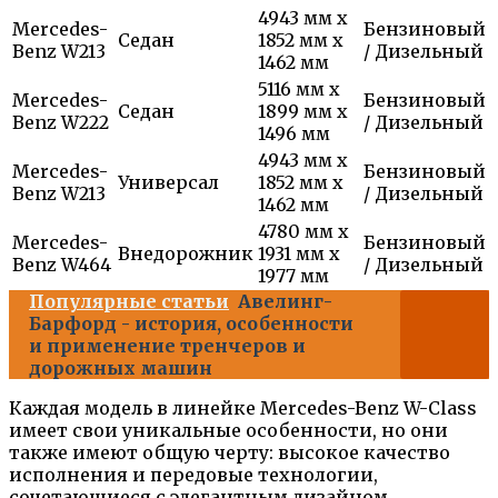
4943 мм x
Mercedes-
Бензиновый
Седан
1852 мм x
Benz W213
/ Дизельный
1462 мм
5116 мм x
Mercedes-
Бензиновый
Седан
1899 мм x
Benz W222
/ Дизельный
1496 мм
4943 мм x
Mercedes-
Бензиновый
Универсал
1852 мм x
Benz W213
/ Дизельный
1462 мм
4780 мм x
Mercedes-
Бензиновый
Внедорожник
1931 мм x
Benz W464
/ Дизельный
1977 мм
Популярные статьи
Авелинг-
Барфорд - история, особенности
и применение тренчеров и
дорожных машин
Каждая модель в линейке Mercedes-Benz W-Class
имеет свои уникальные особенности, но они
также имеют общую черту: высокое качество
исполнения и передовые технологии,
сочетающиеся с элегантным дизайном.