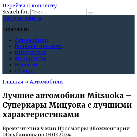
Перейти к контенту
Search for:
Автодвижение
tugansu.ru
Автомобили
Вопросы про авто
Интересное
Мотоциклы
Новости
Обзоры
Главная
»
Автомобили
Лучшие автомобили Mitsuoka –
Суперкары Мицуока с лучшими
характеристиками
Время чтения
9 мин.
Просмотры
9
Комментарии
0
Опубликовано
03.03.2024