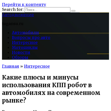
Перейти к контенту
Search for:
Автодвижение
tugansu.ru
Автомобили
Вопросы про авто
Интересное
Мотоциклы
Новости
Обзоры
Главная
»
Интересное
Какие плюсы и минусы
использования КПП робот в
автомобилях на современном
рынке?