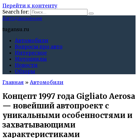
Перейти к контенту
Search for:
Автодвижение
tugansu.ru
Автомобили
Вопросы про авто
Интересное
Мотоциклы
Новости
Обзоры
Главная
»
Автомобили
Концепт 1997 года Gigliato Aerosa
— новейший автопроект с
уникальными особенностями и
захватывающими
характеристиками