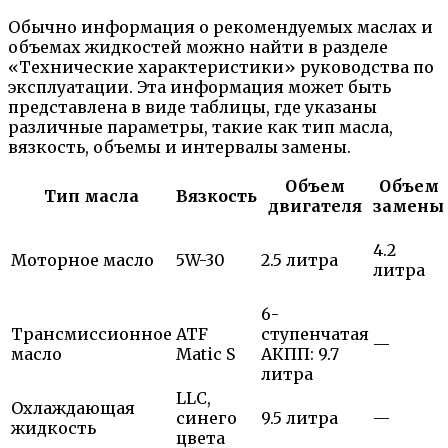
Обычно информация о рекомендуемых маслах и
объемах жидкостей можно найти в разделе
«Технические характеристики» руководства по
эксплуатации. Эта информация может быть
представлена в виде таблицы, где указаны
различные параметры, такие как тип масла,
вязкость, объемы и интервалы замены.
Объем
Объем
Тип масла
Вязкость
двигателя
замены
4.2
Моторное масло
5W-30
2.5 литра
литра
6-
Трансмиссионное
ATF
ступенчатая
—
масло
Matic S
АКПП: 9.7
литра
LLC,
Охлаждающая
синего
9.5 литра
—
жидкость
цвета