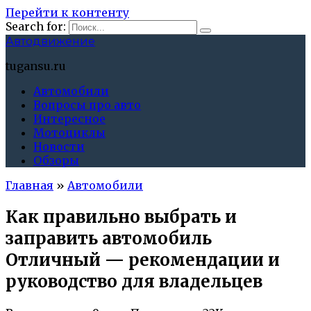
Перейти к контенту
Search for:
Автодвижение
tugansu.ru
Автомобили
Вопросы про авто
Интересное
Мотоциклы
Новости
Обзоры
Главная
»
Автомобили
Как правильно выбрать и
заправить автомобиль
Отличный — рекомендации и
руководство для владельцев