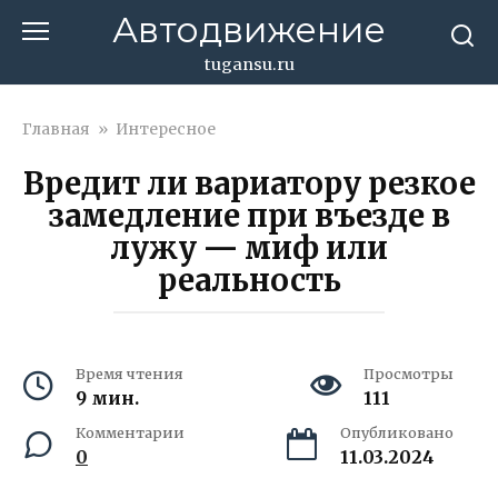
Перейти
Автодвижение
к
контенту
tugansu.ru
Главная
»
Интересное
Вредит ли вариатору резкое
замедление при въезде в
лужу — миф или
реальность
Время чтения
Просмотры
9 мин.
111
Комментарии
Опубликовано
0
11.03.2024