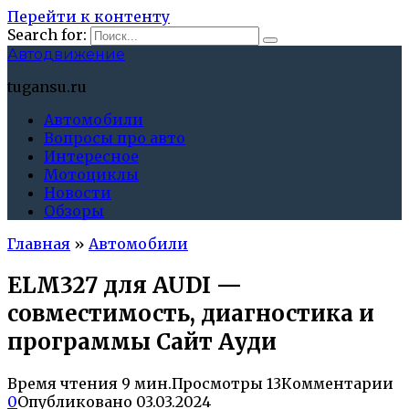
Перейти к контенту
Search for:
Автодвижение
tugansu.ru
Автомобили
Вопросы про авто
Интересное
Мотоциклы
Новости
Обзоры
Главная
»
Автомобили
ELM327 для AUDI —
совместимость, диагностика и
программы Сайт Ауди
Время чтения
9 мин.
Просмотры
13
Комментарии
0
Опубликовано
03.03.2024