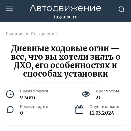
Перейти
Автодвижение
к
контенту
tugansu.ru
Главная
»
Интересное
Дневные ходовые огни —
все, что вы хотели знать о
ДХО, его особенностях и
способах установки
Время чтения
Просмотры
9 мин.
21
Комментарии
Опубликовано
0
11.03.2024