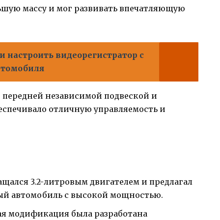
ьшую массу и мог развивать впечатляющую
и настроить видеорегистратор с
втомобиля
ен передней независимой подвеской и
еспечивало отличную управляемость и
нащался 3.2-литровым двигателем и предлагал
ый автомобиль с высокой мощностью.
нная модификация была разработана