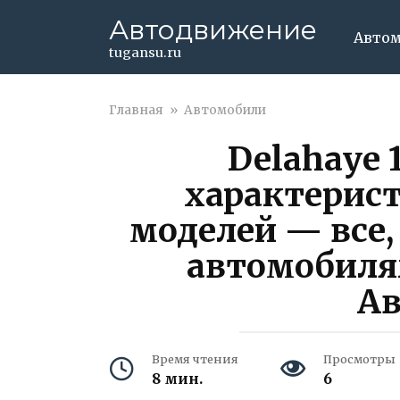
Перейти
Автодвижение
к
Авто
контенту
tugansu.ru
Главная
»
Автомобили
Delahaye 
характерист
моделей — все,
автомобилях
А
Время чтения
Просмотры
8 мин.
6