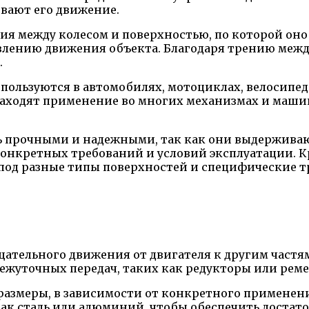
ивают его движение.
ия между колесом и поверхностью, по которой оно 
авлению движения объекта. Благодаря трению межд
.
ользуются в автомобилях, мотоциклах, велосипеда
находят применение во многих механизмах и маши
ь прочными и надежными, так как они выдерживаю
онкретных требований и условий эксплуатации. Кр
 под разные типы поверхностей и специфические т
щательного движения от двигателя к другим частя
межуточных передач, таких как редукторы или рем
размеры, в зависимости от конкретного применен
ак сталь или алюминий, чтобы обеспечить достат