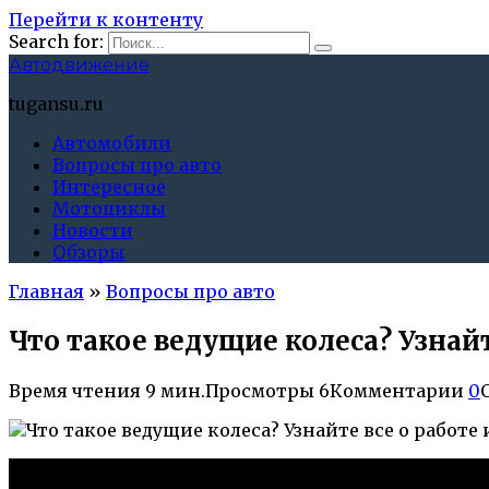
Перейти к контенту
Search for:
Автодвижение
tugansu.ru
Автомобили
Вопросы про авто
Интересное
Мотоциклы
Новости
Обзоры
Главная
»
Вопросы про авто
Что такое ведущие колеса? Узнай
Время чтения
9 мин.
Просмотры
6
Комментарии
0