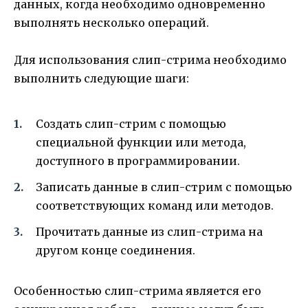
данных, когда необходимо одновременно
выполнять несколько операций.
Для использования слип-стрима необходимо
выполнить следующие шаги:
Создать слип-стрим с помощью
специальной функции или метода,
доступного в программировании.
Записать данные в слип-стрим с помощью
соответствующих команд или методов.
Прочитать данные из слип-стрима на
другом конце соединения.
Особенностью слип-стрима является его