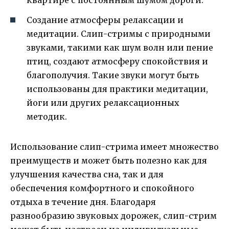
квартире с постоянным шумом дороги.
Создание атмосферы релаксации и
медитации. Слип-стримы с природными
звуками, такими как шум волн или пение
птиц, создают атмосферу спокойствия и
благополучия. Такие звуки могут быть
использованы для практики медитации,
йоги или других релаксационных
методик.
Использование слип-стрима имеет множество
преимуществ и может быть полезно как для
улучшения качества сна, так и для
обеспечения комфортного и спокойного
отдыха в течение дня. Благодаря
разнообразию звуковых дорожек, слип-стрим