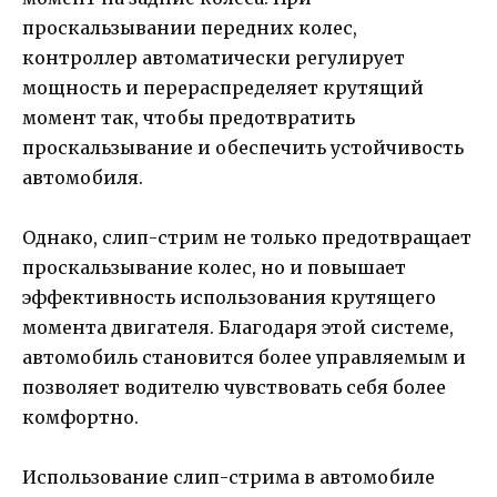
проскальзывании передних колес,
контроллер автоматически регулирует
мощность и перераспределяет крутящий
момент так, чтобы предотвратить
проскальзывание и обеспечить устойчивость
автомобиля.
Однако, слип-стрим не только предотвращает
проскальзывание колес, но и повышает
эффективность использования крутящего
момента двигателя. Благодаря этой системе,
автомобиль становится более управляемым и
позволяет водителю чувствовать себя более
комфортно.
Использование слип-стрима в автомобиле