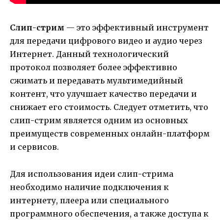
Слип-стрим
— это эффективный инструмент
для передачи цифрового видео и аудио через
Интернет. Данный технологический
протокол позволяет более эффективно
сжимать и передавать мультимедийный
контент, что улучшает качество передачи и
снижает его стоимость. Следует отметить, что
слип-стрим является одним из основных
преимуществ современных онлайн-платформ
и сервисов.
Для использования идеи слип-стрима
необходимо наличие подключения к
интернету, плеера или специального
программного обеспечения, а также доступа к