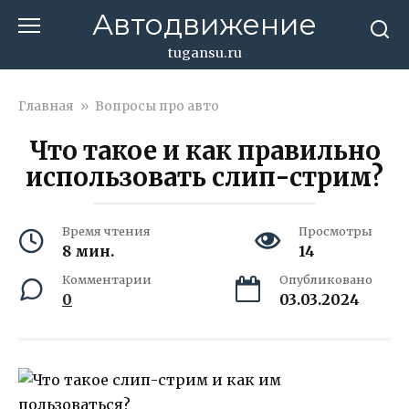
Перейти
Автодвижение
к
контенту
tugansu.ru
Главная
»
Вопросы про авто
Что такое и как правильно
использовать слип-стрим?
Время чтения
Просмотры
8 мин.
14
Комментарии
Опубликовано
0
03.03.2024