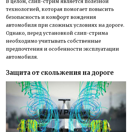
В целом, слип-стрим является полезной
технологией, которая помогает повысить
безопасность и комфорт вождения
автомобиля при сложных условиях на дороге.
Однако, перед установкой слип-стрима
необходимо учитывать собственные
предпочтения и особенности эксплуатации
автомобиля.
Защита от скольжения на дороге