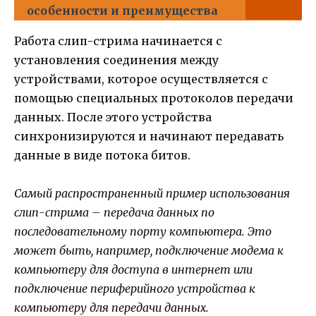
особенности и преимущества
Работа слип-стрима начинается с
установления соединения между
устройствами, которое осуществляется с
помощью специальных протоколов передачи
данных. После этого устройства
синхронизируются и начинают передавать
данные в виде потока битов.
Самый распространенный пример использования
слип-стрима – передача данных по
последовательному порту компьютера. Это
может быть, например, подключение модема к
компьютеру для доступа в интернет или
подключение периферийного устройства к
компьютеру для передачи данных.