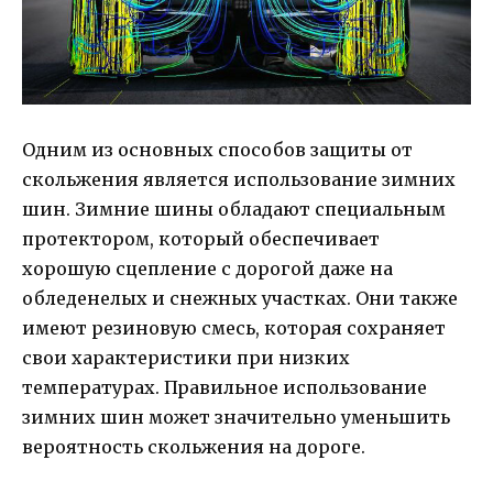
Одним из основных способов защиты от
скольжения является использование зимних
шин. Зимние шины обладают специальным
протектором, который обеспечивает
хорошую сцепление с дорогой даже на
обледенелых и снежных участках. Они также
имеют резиновую смесь, которая сохраняет
свои характеристики при низких
температурах. Правильное использование
зимних шин может значительно уменьшить
вероятность скольжения на дороге.