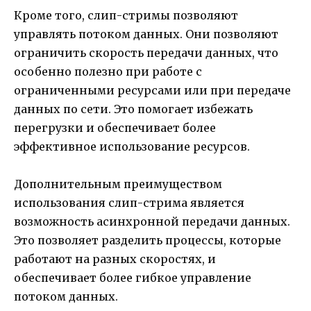
Кроме того, слип-стримы позволяют
управлять потоком данных. Они позволяют
ограничить скорость передачи данных, что
особенно полезно при работе с
ограниченными ресурсами или при передаче
данных по сети. Это помогает избежать
перегрузки и обеспечивает более
эффективное использование ресурсов.
Дополнительным преимуществом
использования слип-стрима является
возможность асинхронной передачи данных.
Это позволяет разделить процессы, которые
работают на разных скоростях, и
обеспечивает более гибкое управление
потоком данных.