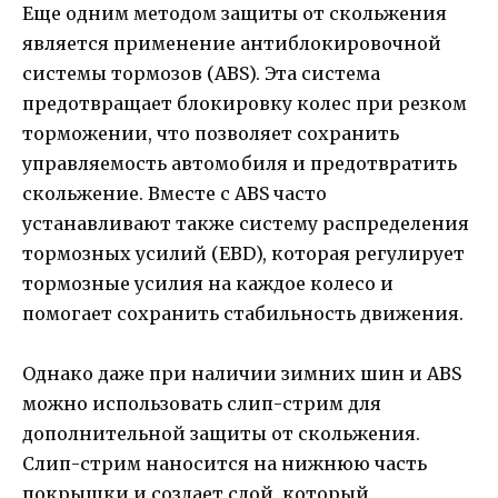
Еще одним методом защиты от скольжения
является применение антиблокировочной
системы тормозов (ABS). Эта система
предотвращает блокировку колес при резком
торможении, что позволяет сохранить
управляемость автомобиля и предотвратить
скольжение. Вместе с ABS часто
устанавливают также систему распределения
тормозных усилий (EBD), которая регулирует
тормозные усилия на каждое колесо и
помогает сохранить стабильность движения.
Однако даже при наличии зимних шин и ABS
можно использовать слип-стрим для
дополнительной защиты от скольжения.
Слип-стрим наносится на нижнюю часть
покрышки и создает слой, который