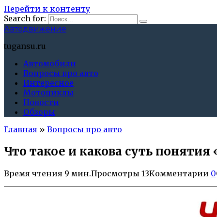
Перейти к контенту
Search for:
Автодвижение
tugansu.ru
Автомобили
Вопросы про авто
Интересное
Мотоциклы
Новости
Обзоры
Главная
»
Вопросы про авто
Что такое и какова суть понятия
Время чтения
9 мин.
Просмотры
13
Комментарии
0