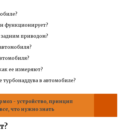
мобиле?
 он функционирует?
 задним приводом?
 автомобиля?
автомобиля?
как ее измеряют?
е турбонаддува в автомобиле?
рмоз - устройство, принцип
все, что нужно знать
т?