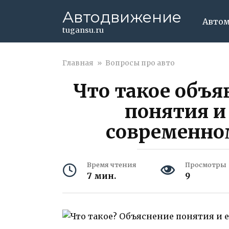
Перейти
Автодвижение
к
Авто
контенту
tugansu.ru
Главная
»
Вопросы про авто
Что такое объя
понятия и 
современно
Время чтения
Просмотры
7 мин.
9