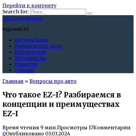
Перейти к контенту
Search for:
Автодвижение
tugansu.ru
Автомобили
Вопросы про авто
Интересное
Мотоциклы
Новости
Обзоры
Главная
»
Вопросы про авто
Что такое EZ-I? Разбираемся в
концепции и преимуществах
EZ-I
Время чтения
9 мин.
Просмотры
17
Комментарии
0
Опубликовано
03.03.2024