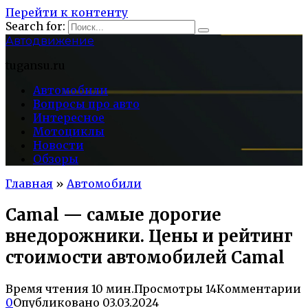
Перейти к контенту
Search for:
Автодвижение
tugansu.ru
Автомобили
Вопросы про авто
Интересное
Мотоциклы
Новости
Обзоры
Главная
»
Автомобили
Camal — самые дорогие
внедорожники. Цены и рейтинг
стоимости автомобилей Camal
Время чтения
10 мин.
Просмотры
14
Комментарии
0
Опубликовано
03.03.2024