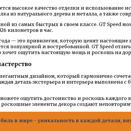
ется высокое качество отделки и использование и
ка из натурального дерева и металла, а также со
й из самых быстрых в своем классе. GT Speed може
326 километров в час.
года — это привилегия, которую ценят настоящие 
ается популярной и востребованной. GT Speed отл
то хочет ощутить настоящую мощь и роскошь на дор
мастерство
элегантным дизайном, который гармонично сочет
ждая деталь экстерьера и интерьера выполнена с 
 сможете ощутить достоинство и роскошь каждого
е роскошные элементы декора создают неповторим
иль в мире - уникальность в каждой детали, в