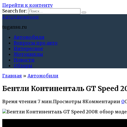
Перейти к контенту
Search for:
Автодвижение
tugansu.ru
Автомобили
Вопросы про авто
Интересное
Мотоциклы
Новости
Обзоры
Главная
»
Автомобили
Бентли Континенталь GT Speed 2
Время чтения
7 мин.
Просмотры
8
Комментарии
0