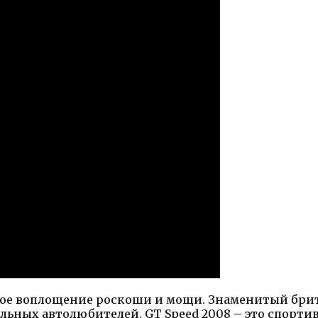
ное воплощение роскоши и мощи. Знаменитый брита
ельных автолюбителей. GT Speed 2008 – это спорт