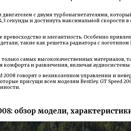
 двигателем с двумя турбонагнетателями, который
 4,3 секунды и достинуть максимальной скорости в о
бе превосходство и элегантность. Особенно привл
 детали, такие как решетка радиатора с логотипом
 только самых высококачественных материалов, та
 комфорта и развлечения, включая аудиосистемы 
d 2008 говорят о великолепном управлении и неве
торые присущи всем моделям Bentley. GT Speed 200
енности.
08: обзор модели, характеристик