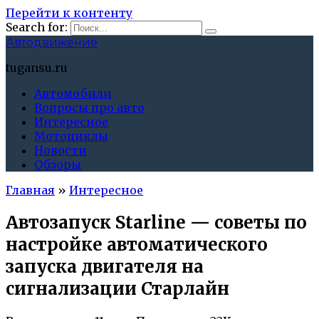
Перейти к контенту
Search for:
Автодвижение
tugansu.ru
Автомобили
Вопросы про авто
Интересное
Мотоциклы
Новости
Обзоры
Главная
»
Интересное
Автозапуск Starline — советы по
настройке автоматического
запуска двигателя на
сигнализации Старлайн