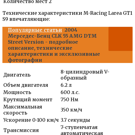
Количество мест
2
Технические характеристики M-Racing Larea GT1
S9 впечатляющие:
Популярные статьи
2004
Мерседес-Бенц CLK 55 AMG DTM
Street Version - подробное
описание, технические
характеристики и эксклюзивные
фотографии
8-цилиндровый V-
Двигатель
образный
Объем двигателя
6.2 л
Мощность
600 л.с.
Крутящий момент
750 Нм
Максимальная
350 км/ч
скорость
Ускорение 0-100 км/ч
3.7 секунды
7-ступенчатая
Трансмиссия
автоматическая