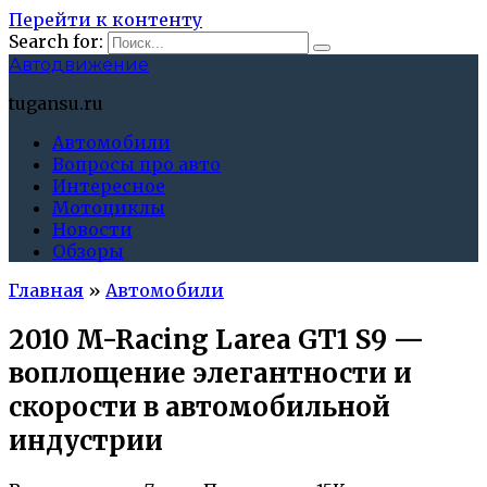
Перейти к контенту
Search for:
Автодвижение
tugansu.ru
Автомобили
Вопросы про авто
Интересное
Мотоциклы
Новости
Обзоры
Главная
»
Автомобили
2010 M-Racing Larea GT1 S9 —
воплощение элегантности и
скорости в автомобильной
индустрии