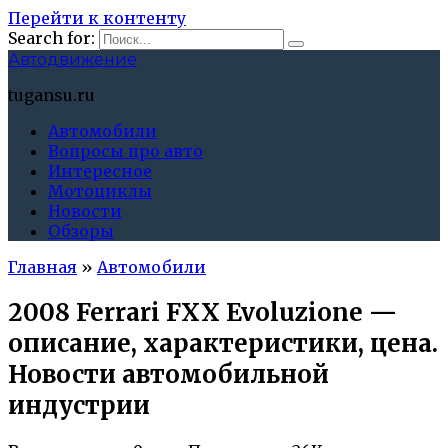
Перейти к контенту
Search for:
Автодвижение
tugansu.ru
Автомобили
Вопросы про авто
Интересное
Мотоциклы
Новости
Обзоры
Главная
»
Автомобили
2008 Ferrari FXX Evoluzione —
описание, характеристики, цена.
Новости автомобильной
индустрии