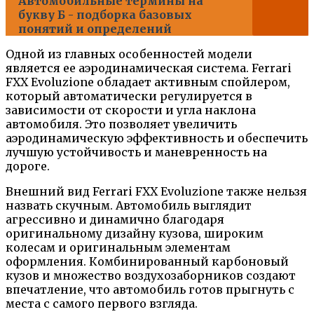
Автомобильные термины на
букву Б - подборка базовых
понятий и определений
Одной из главных особенностей модели
является ее аэродинамическая система. Ferrari
FXX Evoluzione обладает активным спойлером,
который автоматически регулируется в
зависимости от скорости и угла наклона
автомобиля. Это позволяет увеличить
аэродинамическую эффективность и обеспечить
лучшую устойчивость и маневренность на
дороге.
Внешний вид Ferrari FXX Evoluzione также нельзя
назвать скучным. Автомобиль выглядит
агрессивно и динамично благодаря
оригинальному дизайну кузова, широким
колесам и оригинальным элементам
оформления. Комбинированный карбоновый
кузов и множество воздухозаборников создают
впечатление, что автомобиль готов прыгнуть с
места с самого первого взгляда.