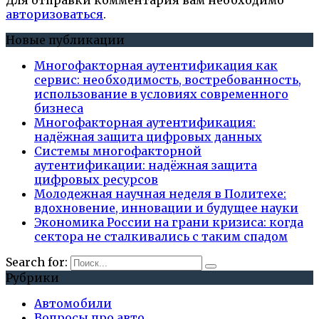
Для отправки комментария вам необходимо
авторизоваться
.
Новые публикации
Многофакторная аутентификация как
сервис: необходимость, востребованность,
использование в условиях современного
бизнеса
Многофакторная аутентификация:
надёжная защита цифровых данных
Системы многофакторной
аутентификации: надёжная защита
цифровых ресурсов
Молодежная научная неделя в Политехе:
вдохновение, инновации и будущее науки
Экономика России на грани кризиса: когда
сектора не сталкивались с таким спадом
Search for:
Рубрики
Автомобили
Вопросы про авто