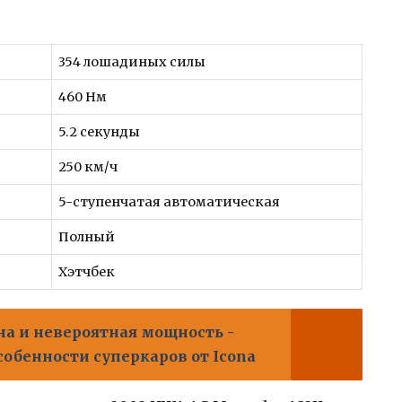
354 лошадиных силы
460 Нм
5.2 секунды
250 км/ч
5-ступенчатая автоматическая
Полный
Хэтчбек
на и невероятная мощность -
обенности суперкаров от Icona