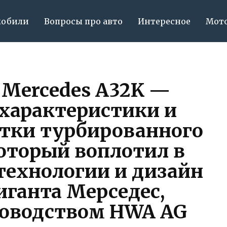
мобили
Вопросы про авто
Интересное
Мот
 Mercedes A32K —
 характеристики и
отки турбированного
оторый воплотил в
технологии и дизайн
иганта Мерседес,
зоводством HWA AG