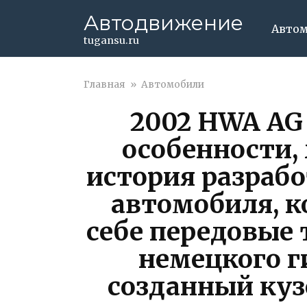
Перейти
Автодвижение
к
Авто
контенту
tugansu.ru
Главная
»
Автомобили
2002 HWA AG
особенности,
история разраб
автомобиля, к
себе передовые 
немецкого г
созданный ку