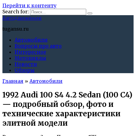
Перейти к контенту
Search for:
Автодвижение
tugansu.ru
Автомобили
Вопросы про авто
Интересное
Мотоциклы
Новости
Обзоры
Главная
»
Автомобили
1992 Audi 100 S4 4.2 Sedan (100 C4)
— подробный обзор, фото и
технические характеристики
элитной модели