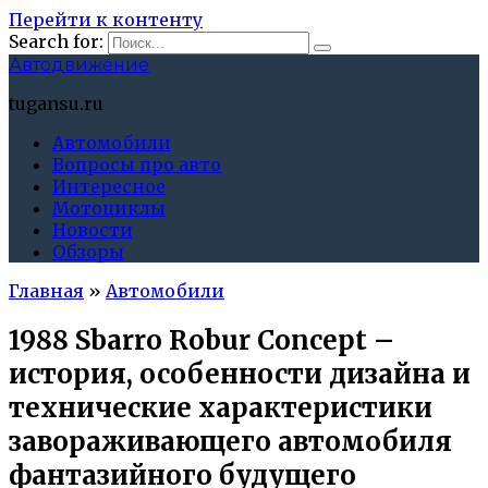
Перейти к контенту
Search for:
Автодвижение
tugansu.ru
Автомобили
Вопросы про авто
Интересное
Мотоциклы
Новости
Обзоры
Главная
»
Автомобили
1988 Sbarro Robur Concept –
история, особенности дизайна и
технические характеристики
завораживающего автомобиля
фантазийного будущего