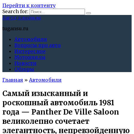
Перейти к контенту
Search for:
Автодвижение
tugansu.ru
Автомобили
Вопросы про авто
Интересное
Мотоциклы
Новости
Обзоры
Главная
»
Автомобили
Самый изысканный и
роскошный автомобиль 1981
года — Panther De Ville Saloon
великолепно сочетает
элегантность, непревзойденную