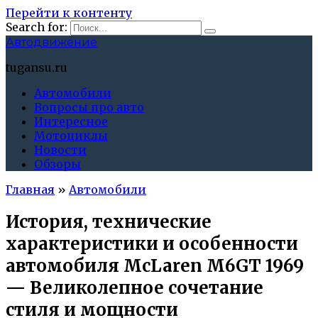
Перейти к контенту
Search for:
Автодвижение
tugansu.ru
Автомобили
Вопросы про авто
Интересное
Мотоциклы
Новости
Обзоры
Главная
»
Автомобили
История, технические
характеристики и особенности
автомобиля McLaren M6GT 1969
— Великолепное сочетание
стиля и мощности