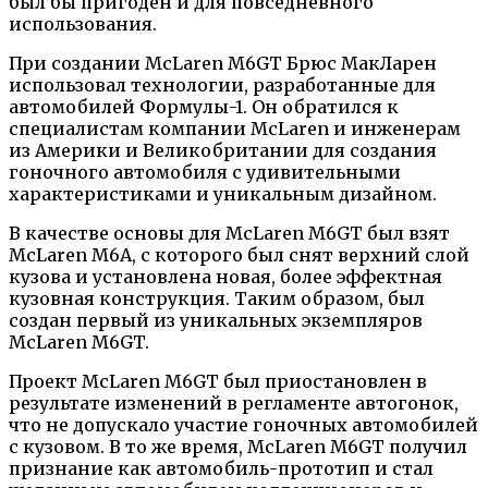
был бы пригоден и для повседневного
использования.
При создании McLaren M6GT Брюс МакЛарен
использовал технологии, разработанные для
автомобилей Формулы-1. Он обратился к
специалистам компании McLaren и инженерам
из Америки и Великобритании для создания
гоночного автомобиля с удивительными
характеристиками и уникальным дизайном.
В качестве основы для McLaren M6GT был взят
McLaren M6A, с которого был снят верхний слой
кузова и установлена новая, более эффектная
кузовная конструкция. Таким образом, был
создан первый из уникальных экземпляров
McLaren M6GT.
Проект McLaren M6GT был приостановлен в
результате изменений в регламенте автогонок,
что не допускало участие гоночных автомобилей
с кузовом. В то же время, McLaren M6GT получил
признание как автомобиль-прототип и стал