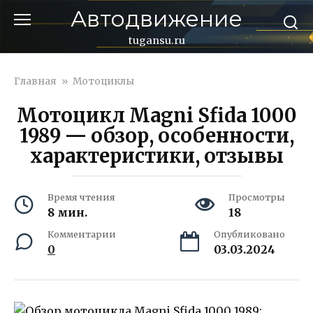
Перейти
Автодвижение
к
контенту
tugansu.ru
Главная
»
Мотоциклы
Мотоцикл Magni Sfida 1000
1989 — обзор, особенности,
характеристики, отзывы
Время чтения
Просмотры
8 мин.
18
Комментарии
Опубликовано
0
03.03.2024