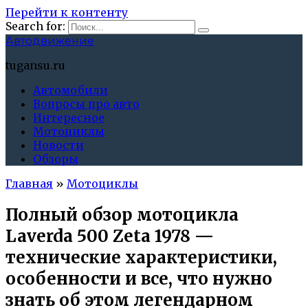
Перейти к контенту
Search for:
Автодвижение
tugansu.ru
Автомобили
Вопросы про авто
Интересное
Мотоциклы
Новости
Обзоры
Главная
»
Мотоциклы
Полный обзор мотоцикла
Laverda 500 Zeta 1978 —
технические характеристики,
особенности и все, что нужно
знать об этом легендарном