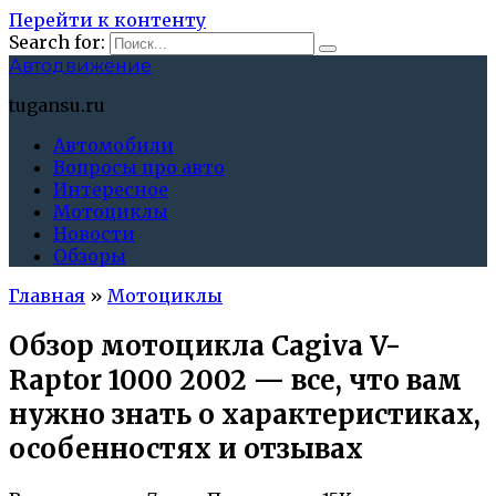
Перейти к контенту
Search for:
Автодвижение
tugansu.ru
Автомобили
Вопросы про авто
Интересное
Мотоциклы
Новости
Обзоры
Главная
»
Мотоциклы
Обзор мотоцикла Cagiva V-
Raptor 1000 2002 — все, что вам
нужно знать о характеристиках,
особенностях и отзывах