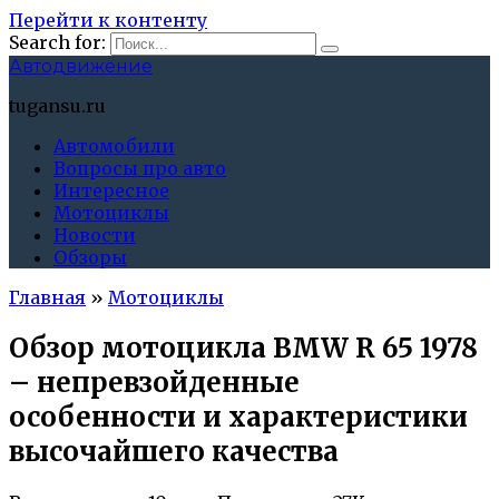
Перейти к контенту
Search for:
Автодвижение
tugansu.ru
Автомобили
Вопросы про авто
Интересное
Мотоциклы
Новости
Обзоры
Главная
»
Мотоциклы
Обзор мотоцикла BMW R 65 1978
– непревзойденные
особенности и характеристики
высочайшего качества