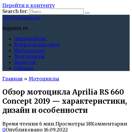
Перейти к контенту
Search for:
Автодвижение
tugansu.ru
Автомобили
Вопросы про авто
Интересное
Мотоциклы
Новости
Обзоры
Главная
»
Мотоциклы
Обзор мотоцикла Aprilia RS 660
Concept 2019 — характеристики,
дизайн и особенности
Время чтения
6 мин.
Просмотры
18
Комментарии
0
Опубликовано
16.09.2022