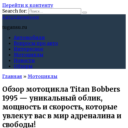
Перейти к контенту
Search for:
Автодвижение
tugansu.ru
Автомобили
Вопросы про авто
Интересное
Мотоциклы
Новости
Обзоры
Главная
»
Мотоциклы
Обзор мотоцикла Titan Bobbers
1995 — уникальный облик,
мощность и скорость, которые
увлекут вас в мир адреналина и
свободы!