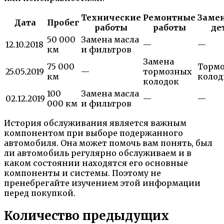
Технические
Ремонтные
Заме
Дата
Пробег
работы
работы
де
50 000
Замена масла
12.10.2018
—
—
км
и фильтров
Замена
75 000
Торм
25.05.2019
—
тормозных
км
колод
колодок
100
Замена масла
02.12.2019
—
—
000 км
и фильтров
История обслуживания является важным
компонентом при выборе подержанного
автомобиля. Она может помочь вам понять, был
ли автомобиль регулярно обслуживаем и в
каком состоянии находятся его основные
компоненты и системы. Поэтому не
пренебрегайте изучением этой информации
перед покупкой.
Количество предыдущих