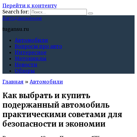
Перейти к контенту
Search for:
Автодвижение
tugansu.ru
Автомобили
Вопросы про авто
Интересное
Мотоциклы
Новости
Обзоры
Главная
»
Автомобили
Как выбрать и купить
подержанный автомобиль
практическими советами для
безопасности и экономии